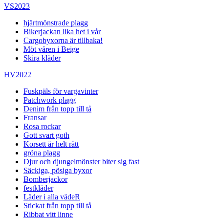
VS2023
hjärtmönstrade plagg
Bikerjackan lika het i vår
Cargobyxorna är tillbaka!
Möt våren i Beige
Skira kläder
HV2022
Fuskpäls för vargavinter
Patchwork plagg
Denim från topp till tå
Fransar
Rosa rockar
Gott svart goth
Korsett är helt rätt
gröna plagg
Djur och djungelmönster biter sig fast
Säckiga, pösiga byxor
Bomberjackor
festkläder
Läder i alla vädeR
Stickat från topp till tå
Ribbat vitt linne