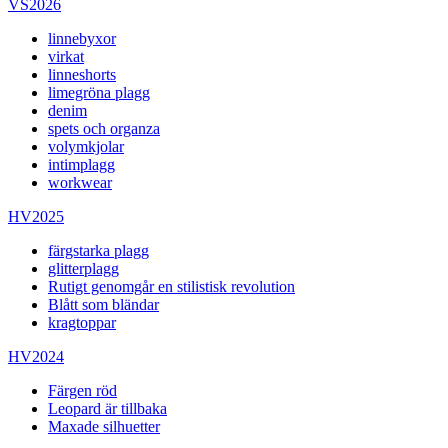
VS2026
linnebyxor
virkat
linneshorts
limegröna plagg
denim
spets och organza
volymkjolar
intimplagg
workwear
HV2025
färgstarka plagg
glitterplagg
Rutigt genomgår en stilistisk revolution
Blått som bländar
kragtoppar
HV2024
Färgen röd
Leopard är tillbaka
Maxade silhuetter