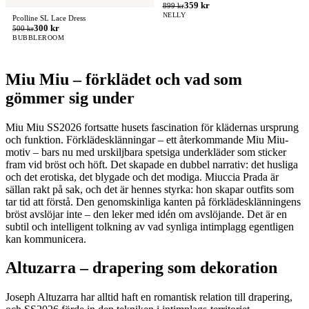
359 kr
899 kr
NELLY
Pcolline SL Lace Dress
300 kr
500 kr
BUBBLEROOM
Miu Miu – förklädet och vad som
gömmer sig under
Miu Miu SS2026 fortsatte husets fascination för klädernas ursprung
och funktion. Förklädesklänningar – ett återkommande Miu Miu-
motiv – bars nu med urskiljbara spetsiga underkläder som sticker
fram vid bröst och höft. Det skapade en dubbel narrativ: det husliga
och det erotiska, det blygade och det modiga. Miuccia Prada är
sällan rakt på sak, och det är hennes styrka: hon skapar outfits som
tar tid att förstå. Den genomskinliga kanten på förklädesklänningens
bröst avslöjar inte – den leker med idén om avslöjande. Det är en
subtil och intelligent tolkning av vad synliga intimplagg egentligen
kan kommunicera.
Altuzarra – drapering som dekoration
Joseph Altuzarra har alltid haft en romantisk relation till drapering,