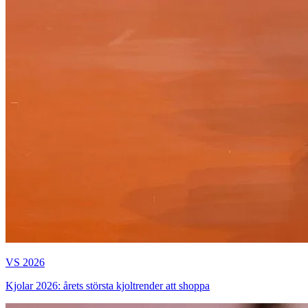
VS 2026
Kjolar 2026: årets största kjoltrender att shoppa