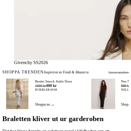
Givenchy SS2026
SHOPPA TRENDEN
Inspirerat av Fendi & Altuzarra
Annonssamarbete
−60%
Bustier Smock Ankle Dress
Neo No
400 kr
1000 kr
899 kr
BUBBLEROOM
NELLY
Shoppa nu →
Shopp
Braletten kliver ut ur garderoben