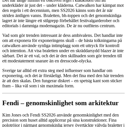
Det har länge funnits en oskriven regel i klädkoden om att
underkläder är just det – under kläderna. Catwalken har kämpat mot
den regeln i ett decennium, men SS2026 känns som det år när
striden äntligen vanns. Braletten, bh-toppen och det genomskinliga
lagret är inte längre ett stilgrepp förbehållet festivalgarderober och
editorials i dammiga modemagazin. De är nu outfitens centrum.
Vad som gör trenden intressant är dess ambivalens. Det handlar inte
om att exponera för exponeringens skull – de bästa tolkningarna på
catwalken använde synliga intimplagg som ett uttryck för kontroll
och intention. Att visa braletten under en skräddarsydd blazer är inte
sårbart. Det är ett val, och det är den skillnaden som gör trenden till
ett modestatement snarare än en dresscode-olycka.
Sverige tar alltid ett extra steg med influenser som handlar om
exponering, och det är förståeligt. Men det fina med den här trenden
är att den skalas. Den fungerar diskret – en spetsig kant som sticker
fram – lika väl som i sin maximala form.
Fendi – genomskinlighet som arkitektur
Kim Jones och Fendi SS2026 använde genomskinlighet med den
precision som huset alltid applicerar på sina konstruktioner. Fina
polotröjor i närmast genomskinlig jersey övertäckte välvda braletter i