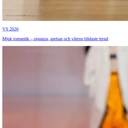
VS 2026
Mjuk romantik – organza, spetsar och vårens blidaste trend