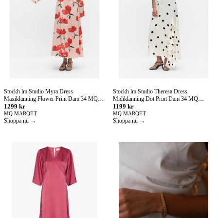
Stockh lm Studio Myra Dress
Stockh lm Studio Theresa Dress
Maxiklänning Flower Print Dam 34 MQ
Midiklänning Dot Print Dam 34 MQ
Marqet
1299 kr
Marqet
1199 kr
MQ MARQET
MQ MARQET
Shoppa nu →
Shoppa nu →