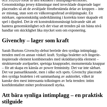
och SS2026 förde in den tekniken i intimplags-territoriet.
Genomskinliga jersey-klänningar med invecklade draperade lager
placerades så att de avslöjade förutbestämda delar av kroppen – inte
av misstag, utan som en välkoreograferad avslöjningsakt. En
mörkare, ogenomskinlig underklänning i korrekta toner skapade ett
spel i djupled. Det är ett konstruktionsmässigt krävande sätt att
hantera genomskinlighet och det visar att trenden på sin bästa nivå
handlar om skicklighet lika mycket som om exponering.
Givenchy – lager som kraft
Sarah Burtons Givenchy-debut berörde den synliga intimplagg-
trenden med en annan vinkel: kraft. Synliga braletter och lingerie-
inspirerade element kombinerades med skräddarsydda element –
strukturerade axelpartier, spetsiga knapprader, monumentala knappar
– för att skapa en känsla av power femininity. Det var inte sårbart.
Det var pansarliknande, men i silke och spets. Givenchy placerade
den synliga braletten i ett sammanhang av auktoritet, vilket är
kanske den mest intressanta tolkningen av hela trenden: intim
konfidentialitet möter professionell styrka.
Att bära synliga intimplagg – en praktisk
stilguide