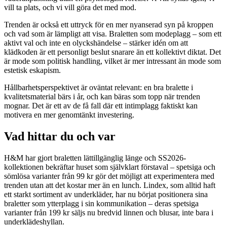
vill ta plats, och vi vill göra det med mod.
Trenden är också ett uttryck för en mer nyanserad syn på kroppen
och vad som är lämpligt att visa. Braletten som modeplagg – som ett
aktivt val och inte en olyckshändelse – stärker idén om att
klädkoden är ett personligt beslut snarare än ett kollektivt diktat. Det
är mode som politisk handling, vilket är mer intressant än mode som
estetisk eskapism.
Hållbarhetsperspektivet är oväntat relevant: en bra bralette i
kvalitetsmaterial bärs i år, och kan bäras som topp när trenden
mognar. Det är ett av de få fall där ett intimplagg faktiskt kan
motivera en mer genomtänkt investering.
Vad hittar du och var
H&M har gjort braletten lättillgänglig länge och SS2026-
kollektionen bekräftar huset som självklart förstaval – spetsiga och
sömlösa varianter från 99 kr gör det möjligt att experimentera med
trenden utan att det kostar mer än en lunch. Lindex, som alltid haft
ett starkt sortiment av underkläder, har nu börjat positionera sina
braletter som ytterplagg i sin kommunikation – deras spetsiga
varianter från 199 kr säljs nu bredvid linnen och blusar, inte bara i
underklädeshyllan.