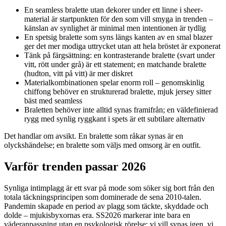
En seamless bralette utan dekorer under ett linne i sheer-
material är startpunkten för den som vill smyga in trenden –
känslan av synlighet är minimal men intentionen är tydlig
En spetsig bralette som syns längs kanten av en smal blazer
ger det mer modiga uttrycket utan att hela bröstet är exponerat
Tänk på färgsättning: en kontrasterande bralette (svart under
vitt, rött under grå) är ett statement; en matchande bralette
(hudton, vitt på vitt) är mer diskret
Materialkombinationen spelar enorm roll – genomskinlig
chiffong behöver en strukturerad bralette, mjuk jersey sitter
bäst med seamless
Braletten behöver inte alltid synas framifrån; en väldefinierad
rygg med synlig ryggkant i spets är ett subtilare alternativ
Det handlar om avsikt. En bralette som råkar synas är en
olyckshändelse; en bralette som väljs med omsorg är en outfit.
Varför trenden passar 2026
Synliga intimplagg är ett svar på mode som söker sig bort från den
totala täckningsprincipen som dominerade de sena 2010-talen.
Pandemin skapade en period av plagg som täckte, skyddade och
dolde – mjukisbyxornas era. SS2026 markerar inte bara en
väderanpassning utan en psykologisk rörelse: vi vill synas igen, vi