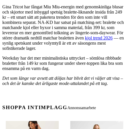
Gina Tricot har fångat Miu Miu-energin med genomskinliga blusar
och skjortor med inbyggd spetsig bralette-liknande insida från 249
kr – ett smart sätt att paketera trenden för den som inte vill
kombinera separat. NA-KD har satsat på matching-set: bralette och
matchande kjol eller byxor i samma material, från 399 kr, som
levererar en mer genomförd tolkning av lingerie-som-daywear. För
större dramatik nedtill matchar braletten även
kjol trend 2026
— en
synlig spetskant under volymtyll är ett av säsongens mest
sofistikerade lager.
Weekday har det mer minimalistiska uttrycket – sömlösa ribbbade
braletter från 149 kr som fungerar under sheer-toppen lika bra som
ensamma på en varm dag.
Det som länge var avsett att döljas har blivit det vi väljer att visa –
och det är kanske det ärligaste mode-uttalandet på ett tag.
SHOPPA INTIMPLAGG
Annonssamarbete
−50%