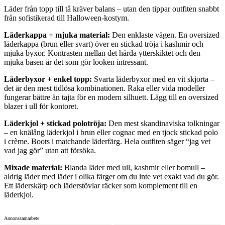
Läder från topp till tå kräver balans – utan den tippar outfiten snabbt
från sofistikerad till Halloween-kostym.
Läderkappa + mjuka material:
Den enklaste vägen. En oversized
läderkappa (brun eller svart) över en stickad tröja i kashmir och
mjuka byxor. Kontrasten mellan det hårda ytterskiktet och den
mjuka basen är det som gör looken intressant.
Läderbyxor + enkel topp:
Svarta läderbyxor med en vit skjorta –
det är den mest tidlösa kombinationen. Raka eller vida modeller
fungerar bättre än tajta för en modern silhuett. Lägg till en oversized
blazer i ull för kontoret.
Läderkjol + stickad polotröja:
Den mest skandinaviska tolkningar
– en knälång läderkjol i brun eller cognac med en tjock stickad polo
i crème. Boots i matchande läderfärg. Hela outfiten säger “jag vet
vad jag gör” utan att försöka.
Mixade material:
Blanda läder med ull, kashmir eller bomull –
aldrig läder med läder i olika färger om du inte vet exakt vad du gör.
Ett läderskärp och läderstövlar räcker som komplement till en
läderkjol.
Annonssamarbete