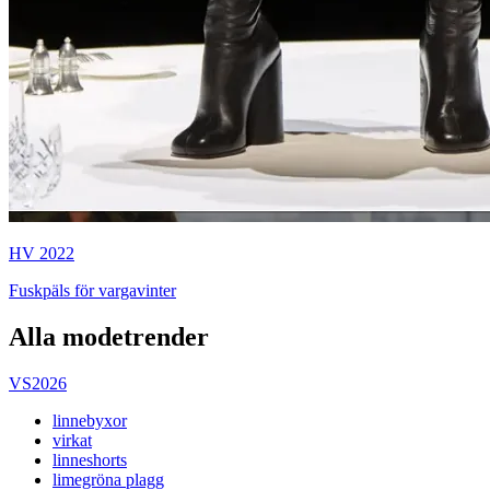
HV 2022
Fuskpäls för vargavinter
Alla modetrender
VS2026
linnebyxor
virkat
linneshorts
limegröna plagg