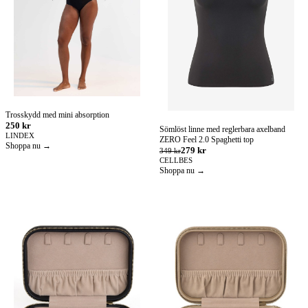
Trosskydd med mini absorption
250 kr
Sömlöst linne med reglerbara axelband
LINDEX
ZERO Feel 2.0 Spaghetti top
Shoppa nu →
279 kr
349 kr
CELLBES
Shoppa nu →