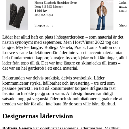
−50%
Hestra Elisabeth Handskar Svart
Jacka
Dam 6.5 MQ Marqet
899 kr
1100 kr
LINDE
MQ MARQET
Shoppa nu →
Shopp
Läder har alltid haft en plats i höstgarderoben – som material är det
nästan synonymt med september. Men Höst/Vinter 2022 tog det
längre. Mycket längre. Bottega Veneta, Prada, Louis Vuitton och
Loewe visade kollektioner där läder inte var ett accentmaterial utan
hela fundamentet: kappor, kavajer, byxor, kjolar och klänningar, allt i
läder från topp till tå. Det var inte längre en skinnjacka till jeans –
det var en hel garderob i ett enda material.
Bakgrunden var delvis praktisk, delvis symbolisk. Läder
kommunicerar styrka, hållbarhet och investering – tre ord som
passade perfekt i en tid då konsumenter började ifrågasätta fast
fashion och sökte plagg som varar. Att designhusen samtidigt
satsade tungt på veganskt läder och skinnimitationer signalerade att
trenden var här för alla, inte bara för de som ville bära djurhud.
Designernas lädervision
Bottega Veneta
var oomtvistat säsongens lädermästare. Matthieu