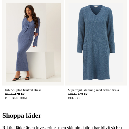
Rib Sculpted Knitted Dress
Supermjuk klänning med fickor Beata
420 kr
329 kr
600 kr
549 kr
BUBBLEROOM
CELLBES
Shoppa läder
Riktigt läder är en investering, men skinnimitation har blivit så bra