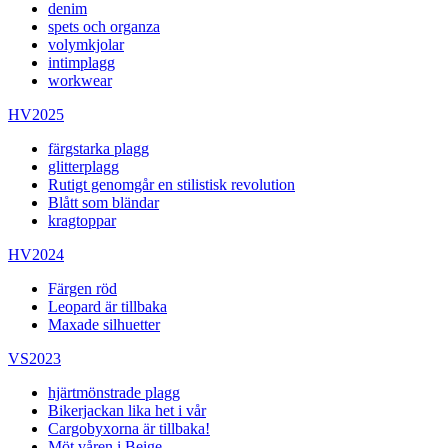
denim
spets och organza
volymkjolar
intimplagg
workwear
HV2025
färgstarka plagg
glitterplagg
Rutigt genomgår en stilistisk revolution
Blått som bländar
kragtoppar
HV2024
Färgen röd
Leopard är tillbaka
Maxade silhuetter
VS2023
hjärtmönstrade plagg
Bikerjackan lika het i vår
Cargobyxorna är tillbaka!
Möt våren i Beige