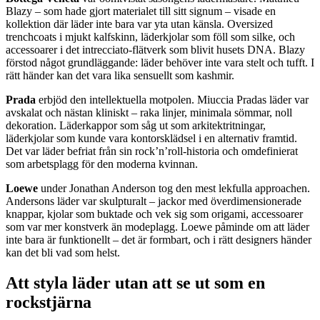
Blazy – som hade gjort materialet till sitt signum – visade en
kollektion där läder inte bara var yta utan känsla. Oversized
trenchcoats i mjukt kalfskinn, läderkjolar som föll som silke, och
accessoarer i det intrecciato-flätverk som blivit husets DNA. Blazy
förstod något grundläggande: läder behöver inte vara stelt och tufft. I
rätt händer kan det vara lika sensuellt som kashmir.
Prada
erbjöd den intellektuella motpolen. Miuccia Pradas läder var
avskalat och nästan kliniskt – raka linjer, minimala sömmar, noll
dekoration. Läderkappor som såg ut som arkitektritningar,
läderkjolar som kunde vara kontorsklädsel i en alternativ framtid.
Det var läder befriat från sin rock’n’roll-historia och omdefinierat
som arbetsplagg för den moderna kvinnan.
Loewe
under Jonathan Anderson tog den mest lekfulla approachen.
Andersons läder var skulpturalt – jackor med överdimensionerade
knappar, kjolar som buktade och vek sig som origami, accessoarer
som var mer konstverk än modeplagg. Loewe påminde om att läder
inte bara är funktionellt – det är formbart, och i rätt designers händer
kan det bli vad som helst.
Att styla läder utan att se ut som en
rockstjärna