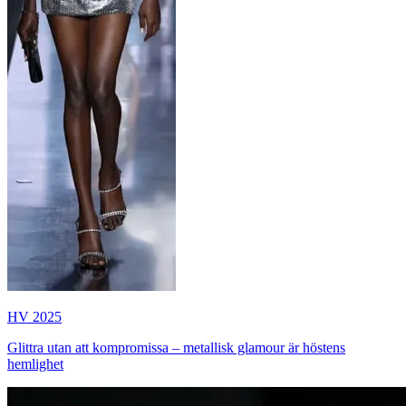
HV 2025
Glittra utan att kompromissa – metallisk glamour är höstens
hemlighet