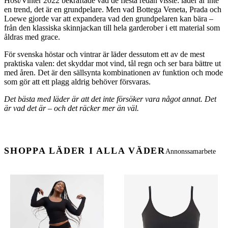
Höst/Vinter 2022 bekräftade vad de flesta redan visste: läder är inte
en trend, det är en grundpelare. Men vad Bottega Veneta, Prada och
Loewe gjorde var att expandera vad den grundpelaren kan bära –
från den klassiska skinnjackan till hela garderober i ett material som
åldras med grace.
För svenska höstar och vintrar är läder dessutom ett av de mest
praktiska valen: det skyddar mot vind, tål regn och ser bara bättre ut
med åren. Det är den sällsynta kombinationen av funktion och mode
som gör att ett plagg aldrig behöver försvaras.
Det bästa med läder är att det inte försöker vara något annat. Det
är vad det är – och det räcker mer än väl.
SHOPPA LÄDER I ALLA VÄDER
Annonssamarbete