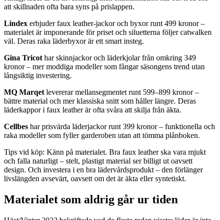
att skillnaden ofta bara syns på prislappen.
Lindex
erbjuder faux leather-jackor och byxor runt 499 kronor –
materialet är imponerande för priset och siluetterna följer catwalken
väl. Deras raka läderbyxor är ett smart insteg.
Gina Tricot
har skinnjackor och läderkjolar från omkring 349
kronor – mer moddiga modeller som fångar säsongens trend utan
långsiktig investering.
MQ Marqet
levererar mellansegmentet runt 599–899 kronor –
bättre material och mer klassiska snitt som håller längre. Deras
läderkappor i faux leather är ofta svåra att skilja från äkta.
Cellbes
har prisvärda läderjackor runt 399 kronor – funktionella och
raka modeller som fyller garderoben utan att tömma plånboken.
Tips vid köp: Känn på materialet. Bra faux leather ska vara mjukt
och falla naturligt – stelt, plastigt material ser billigt ut oavsett
design. Och investera i en bra lädervårdsprodukt – den förlänger
livslängden avsevärt, oavsett om det är äkta eller syntetiskt.
Materialet som aldrig går ur tiden