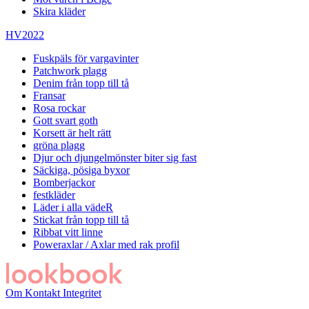
Skira kläder
HV2022
Fuskpäls för vargavinter
Patchwork plagg
Denim från topp till tå
Fransar
Rosa rockar
Gott svart goth
Korsett är helt rätt
gröna plagg
Djur och djungelmönster biter sig fast
Säckiga, pösiga byxor
Bomberjackor
festkläder
Läder i alla vädeR
Stickat från topp till tå
Ribbat vitt linne
Poweraxlar / Axlar med rak profil
Om
Kontakt
Integritet