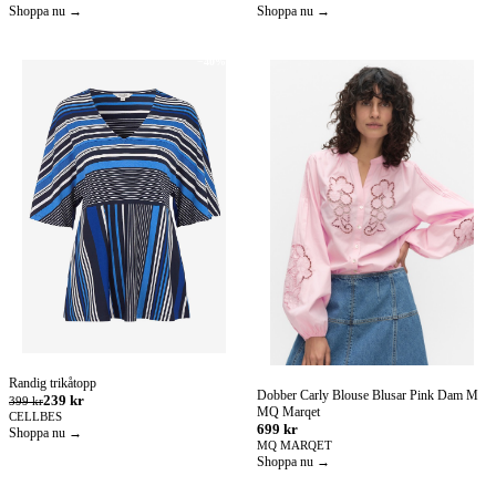
Shoppa nu →
Shoppa nu →
−40%
Randig trikåtopp
Dobber Carly Blouse Blusar Pink Dam M
239 kr
399 kr
MQ Marqet
CELLBES
699 kr
Shoppa nu →
MQ MARQET
Shoppa nu →