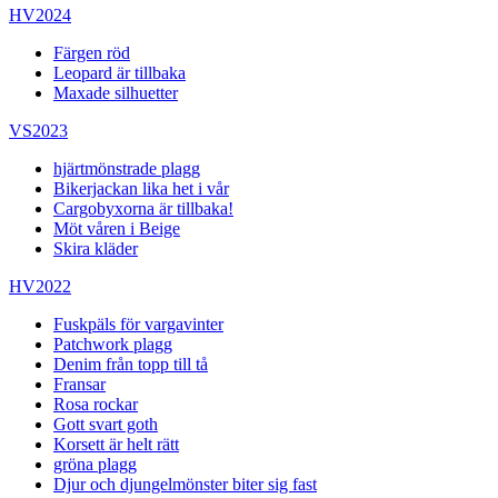
HV2024
Färgen röd
Leopard är tillbaka
Maxade silhuetter
VS2023
hjärtmönstrade plagg
Bikerjackan lika het i vår
Cargobyxorna är tillbaka!
Möt våren i Beige
Skira kläder
HV2022
Fuskpäls för vargavinter
Patchwork plagg
Denim från topp till tå
Fransar
Rosa rockar
Gott svart goth
Korsett är helt rätt
gröna plagg
Djur och djungelmönster biter sig fast