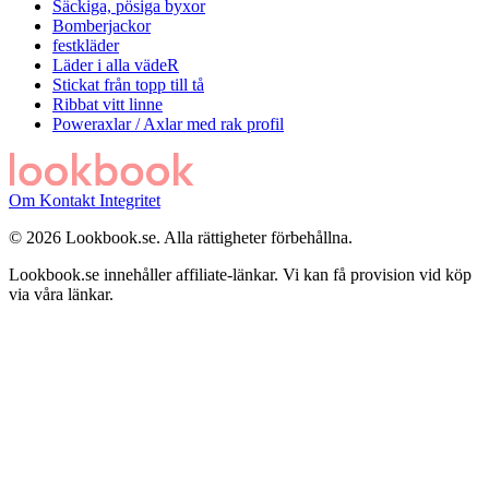
Säckiga, pösiga byxor
Bomberjackor
festkläder
Läder i alla vädeR
Stickat från topp till tå
Ribbat vitt linne
Poweraxlar / Axlar med rak profil
Om
Kontakt
Integritet
© 2026 Lookbook.se. Alla rättigheter förbehållna.
Lookbook.se innehåller affiliate-länkar. Vi kan få provision vid köp
via våra länkar.