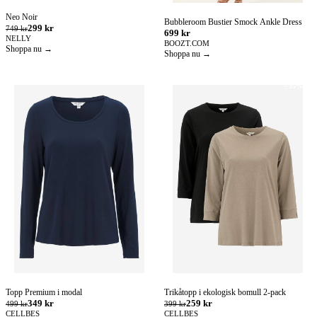
Neo Noir
Bubbleroom Bustier Smock Ankle Dress
299 kr
749 kr
699 kr
NELLY
BOOZT.COM
Shoppa nu →
Shoppa nu →
−35%
Topp Premium i modal
Trikåtopp i ekologisk bomull 2-pack
349 kr
259 kr
499 kr
399 kr
CELLBES
CELLBES