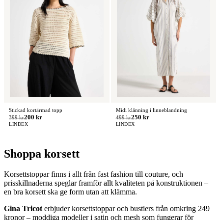
Stickad kortärmad topp
Midi klänning i linneblandning
200 kr
250 kr
399 kr
499 kr
LINDEX
LINDEX
Shoppa korsett
Korsettstoppar finns i allt från fast fashion till couture, och
prisskillnaderna speglar framför allt kvaliteten på konstruktionen –
en bra korsett ska ge form utan att klämma.
Gina Tricot
erbjuder korsettstoppar och bustiers från omkring 249
kronor – moddiga modeller i satin och mesh som fungerar för