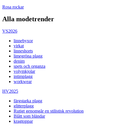
Rosa rockar
Alla modetrender
VS2026
linnebyxor
virkat
linneshorts
limegröna plagg
denim
spets och organza
volymkjolar
intimplagg
workwear
HV2025
färgstarka plagg
glitterplagg
Rutigt genomgår en stilistisk revolution
Blått som bländar
kragtoppar