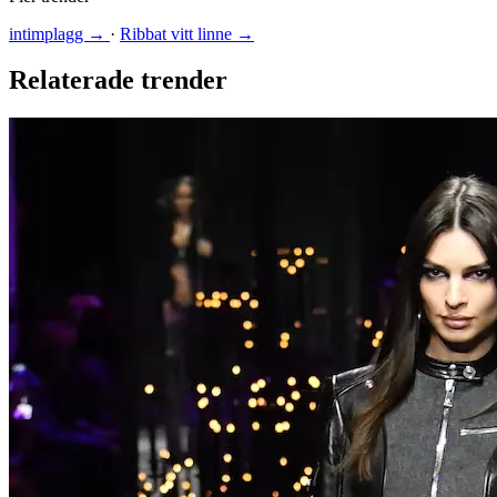
intimplagg →
·
Ribbat vitt linne →
Relaterade trender