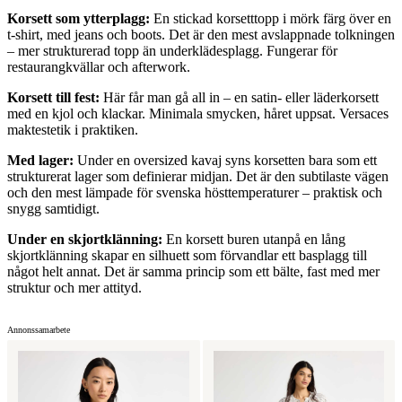
Korsett som ytterplagg:
En stickad korsetttopp i mörk färg över en
t-shirt, med jeans och boots. Det är den mest avslappnade tolkningen
– mer strukturerad topp än underklädesplagg. Fungerar för
restaurangkvällar och afterwork.
Korsett till fest:
Här får man gå all in – en satin- eller läderkorsett
med en kjol och klackar. Minimala smycken, håret uppsat. Versaces
maktestetik i praktiken.
Med lager:
Under en oversized kavaj syns korsetten bara som ett
strukturerat lager som definierar midjan. Det är den subtilaste vägen
och den mest lämpade för svenska hösttemperaturer – praktisk och
snygg samtidigt.
Under en skjortklänning:
En korsett buren utanpå en lång
skjortklänning skapar en silhuett som förvandlar ett basplagg till
något helt annat. Det är samma princip som ett bälte, fast med mer
struktur och mer attityd.
Annonssamarbete