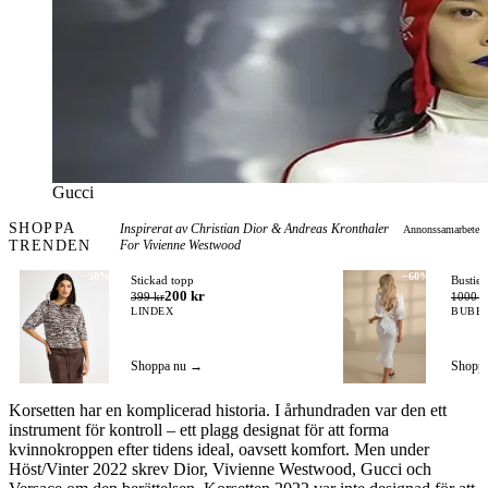
Gucci
SHOPPA
Inspirerat av Christian Dior & Andreas Kronthaler
Annonssamarbete
TRENDEN
For Vivienne Westwood
−50%
−60%
Stickad topp
Bustie
200 kr
399 kr
1000 k
LINDEX
BUBB
Shoppa nu →
Shopp
Korsetten har en komplicerad historia. I århundraden var den ett
instrument för kontroll – ett plagg designat för att forma
kvinnokroppen efter tidens ideal, oavsett komfort. Men under
Höst/Vinter 2022 skrev Dior, Vivienne Westwood, Gucci och