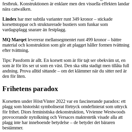
festbruk. Konstruktionen är enklare men den visuella effekten landar
nära catwalken.
Lindex
har mer subtila varianter runt 349 kronor – stickade
korsettstoppar och strukturerade bustiers som funkar som
vardagsplagg snarare än festplagg.
MQ Marqet
levererar mellansegmentet runt 499 kronor – bättre
material och konstruktion som gör att plagget håller formen tvättning
efter tvättning.
Tips: Passform är allt. En korsett som är för tajt ser obekväm ut, en
som är för lös ser ut som en väst. Den ska sitta stadigt men tillåta full
andning. Prova alltid sittande – om det klämmer när du sitter ned är
den för liten.
Frihetens paradox
Korsetten under Höst/Vinter 2022 var en fascinerande paradox: ett
plagg som historiskt symboliserat förtryck omdefinierat som uttryck
för frihet. Diors feministiska dekonstruktion, Vivienne Westwoods
provocerande nytolkning och Versaces maktestetik visade alla att
plagg inte har inneboende betydelse – de betyder det bäraren
bestämmer.