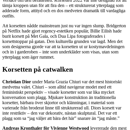
Versace om den berättelsen. Korsetten 2022 var inte designad för att
tämja kroppen utan för att fira den – ett strukturerat ytterplagg som
adderade form, attityd och en dos medveten dramatik till vardagliga
outfits.
Att korsetten nådde mainstream just nu var ingen slump. Bridgerton
på Netflix hade gjort regency-estetiken populär, Billie Eilish hade
burit korsett på Met Gala, och Dua Lipa fotograferades i
korsettstoppar på gatan. Den kulturella grunden var lagd. Men det
som designerna gjorde var att ta korsetten ut ur kostymavdelningen
och in i garderoben – inte som underkläder som visas, utan som
ytterplagg som äger rummet.
Korsetten på catwalken
Christian Dior
under Maria Grazia Chiuri var det mest historiskt
medvetna valet. Chiuri – som alltid navigerar modet med ett
feministiskt perspektiv – visade korsetter som var lika mycket
konversation som plagg. Mjukare konstruktion än traditionella
korsetter, bärbara över skjortor och klänningar, i material som
varierade från broderat linne till strukturerad ull. Diors korsett var
inte restriktiv – den var dekorativ, nästan skulptural. Det var ett
plagg som sa “jag väljer att bära det här” snarare än “jag måste.”
Andreas Kronthaler för Vivienne Westwood
levererade den mest